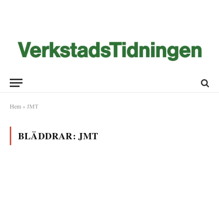
Hem
»
JMT
BLÄDDRAR:
JMT