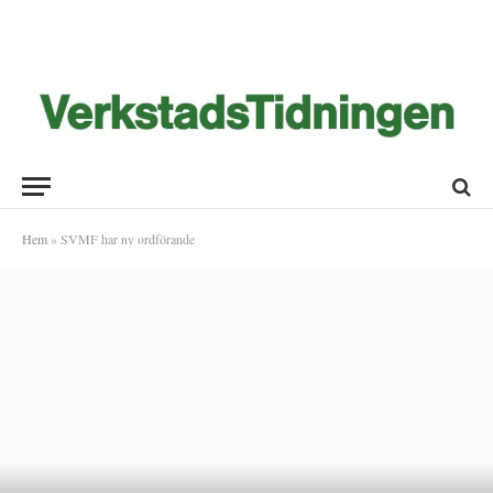
Hem
»
SVMF har ny ordförande