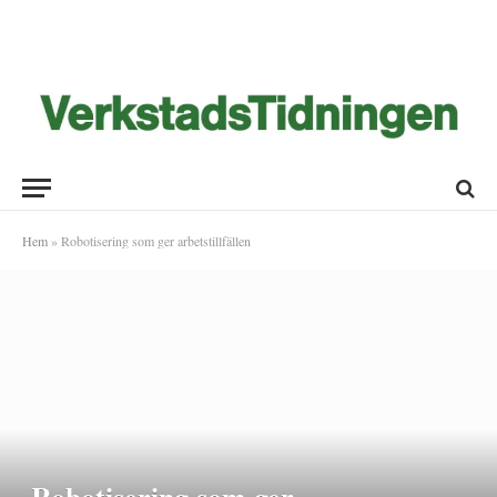
Hem
»
Robotisering som ger arbetstillfällen