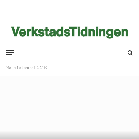
Hem
»
Ledaren nr 1-2 2019