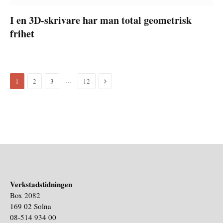
I en 3D-skrivare har man total geometrisk
frihet
Nästa
…
1
2
3
12
Verkstadstidningen
Box 2082
169 02 Solna
08-514 934 00