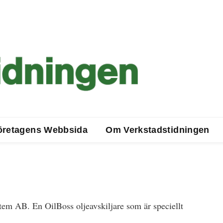
-bearbetning
öretagens Webbsida
Om Verkstadstidningen
tem AB. En OilBoss oljeavskiljare som är speciellt