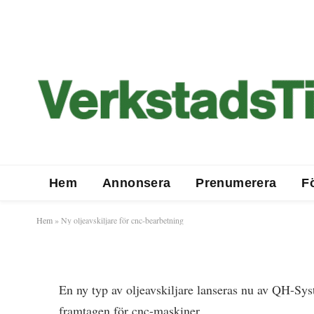
Ny oljeavskiljare för cnc
Hem
Annonsera
Prenumerera
F
Hem
»
Ny oljeavskiljare för cnc-bearbetning
2017-04-04
En ny typ av oljeavskiljare lanseras nu av QH-Sys
framtagen för cnc-maskiner.