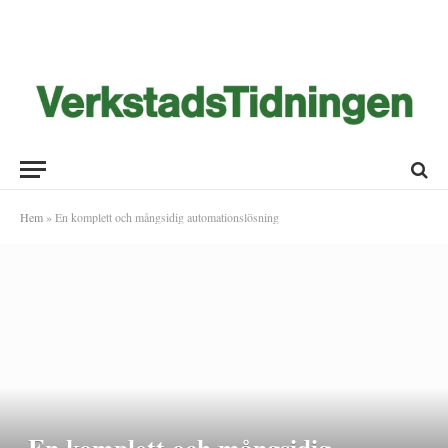
Hem
»
En komplett och mångsidig automationslösning