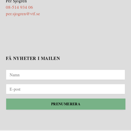
Per Sjögren
08-514 934 06
per.sjogren@vtf.se
FÅ NYHETER I MAILEN
PRENUMERERA