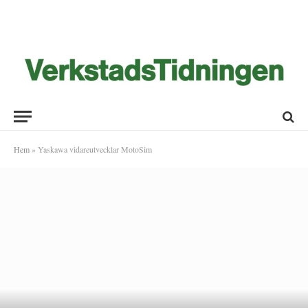
Hem
»
Yaskawa vidareutvecklar MotoSim