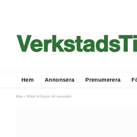
Hem
Annonsera
Prenumerera
F
Hem
»
WhizCut bygger sitt varumärke