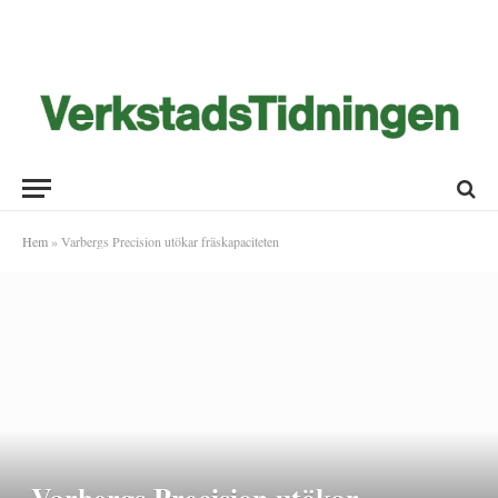
Hem
»
Varbergs Precision utökar fräskapaciteten