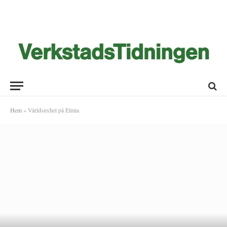
Hem
»
Världsnyhet på Elmia