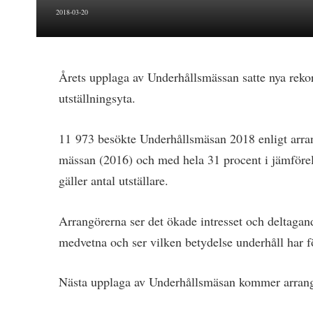
2018-03-20
Årets upplaga av Underhållsmässan satte nya rekord
utställningsyta.
11 973 besökte Underhållsmäsan 2018 enligt arra
mässan (2016) och med hela 31 procent i jämförel
gäller antal utställare.
Arrangörerna ser det ökade intresset och deltagand
medvetna och ser vilken betydelse underhåll har f
Nästa upplaga av Underhållsmäsan kommer arran