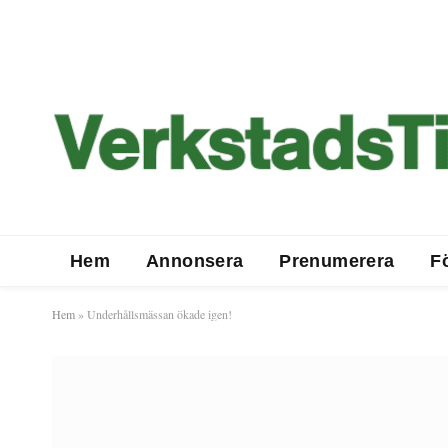
Hem
Annonsera
Prenumerera
F
Hem
»
Underhållsmässan ökade igen!