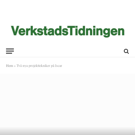
Hem
»
Två nya projekttekniker på Iscar