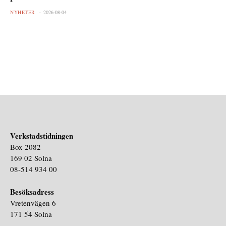
NYHETER
2026-08-04
Verkstadstidningen
Box 2082
169 02 Solna
08-514 934 00
Besöksadress
Vretenvägen 6
171 54 Solna