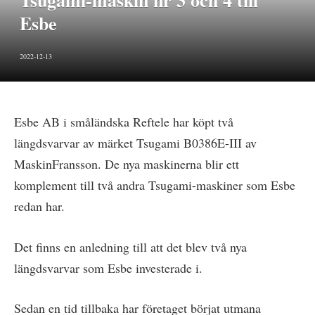
Tsugami-maskin nr 3 och 4 till
Esbe
2022-12-13
Esbe AB i småländska Reftele har köpt två
längdsvarvar av märket Tsugami B0386E-III av
MaskinFransson. De nya maskinerna blir ett
komplement till två andra Tsugami-maskiner som Esbe
redan har.
Det finns en anledning till att det blev två nya
längdsvarvar som Esbe investerade i.
Sedan en tid tillbaka har företaget börjat utmana