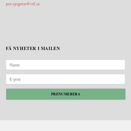
per.sjogren@vtf.se
FÅ NYHETER I MAILEN
PRENUMERERA