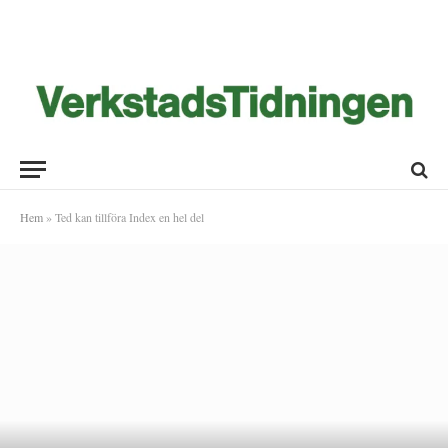
Hem
»
Ted kan tillföra Index en hel del