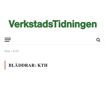
Hem
»
KTH
BLÄDDRAR:
KTH