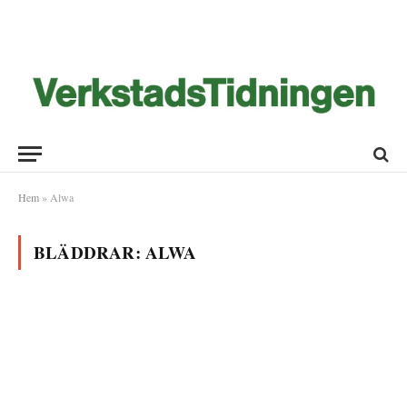
Hem
»
Alwa
BLÄDDRAR:
ALWA