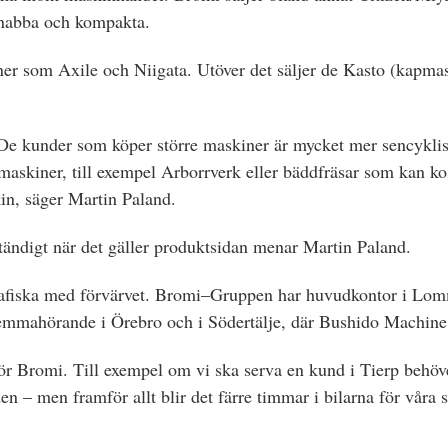
snabba och kompakta.
iner som Axile och Niigata. Utöver det säljer de Kasto (kapm
. De kunder som köper större maskiner är mycket mer sencyk
 maskiner, till exempel Arborrverk eller bäddfräsar som kan ko
in, säger Martin Paland.
tändigt när det gäller produktsidan menar Martin Paland.
afiska med förvärvet. Bromi–Gruppen har huvudkontor i Lomma
emmahörande i Örebro och i Södertälje, där Bushido Machine,
ör Bromi. Till exempel om vi ska serva en kund i Tierp behöve
en – men framför allt blir det färre timmar i bilarna för våra s