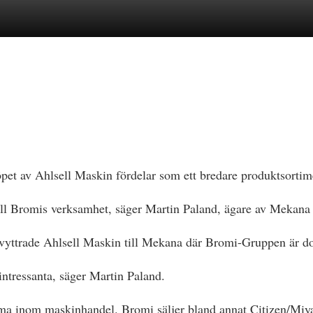
t av Ahlsell Maskin fördelar som ett bredare produktsortimen
 till Bromis verksamhet, säger Martin Paland, ägare av Meka
 avyttrade Ahlsell Maskin till Mekana där Bromi-Gruppen är do
intressanta, säger Martin Paland.
inom maskinhandel. Bromi säljer bland annat Citizen/Miyan