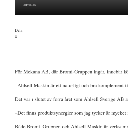
2019-02-05
Dela
För Mekana AB, där Bromi-Gruppen ingår, innebär köpe
–Ahlsell Maskin är ett naturligt och bra komplement
Det var i slutet av förra året som Ahlsell Sverige AB
–Det finns produktsynergier som jag tycker är mycket 
Både Bromi–Gruppen och Ahlsell Maskin är verksamma 