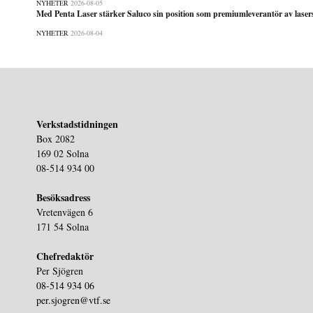
NYHETER
2026-08-05
Med Penta Laser stärker Saluco sin position som premiumleverantör av lase
NYHETER
2026-08-04
Verkstadstidningen
Box 2082
169 02 Solna
08-514 934 00
Besöksadress
Vretenvägen 6
171 54 Solna
Chefredaktör
Per Sjögren
08-514 934 06
per.sjogren@vtf.se