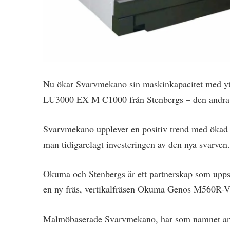
Nu ökar Svarvmekano sin maskinkapacitet med ytt
LU3000 EX M C1000 från Stenbergs – den andra p
Svarvmekano upplever en positiv trend med ökad e
man tidigarelagt investeringen av den nya svarven
Okuma och Stenbergs är ett partnerskap som upps
en ny fräs, vertikalfräsen Okuma Genos M560R-V
Malmöbaserade Svarvmekano, har som namnet anty