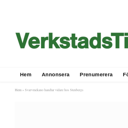
Hem
Annonsera
Prenumerera
F
Hem
»
Svarvmekano handlar vidare hos Stenbergs