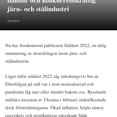
hållbar och konkurrenskraftig
järn- och stålindustri
2023-02-07
Nu har Jernkontoret publicerat Stålåret 2022, en årlig
summering av utvecklingen inom järn- och
stålindustrin.
Läget inför stålåret 2022 såg inledningsvis bra ut.
Efterfrågan på stål var i stort normaliserad och
pandemin låg mer eller mindre bakom oss. Rysslands
militära invasion av Ukraina i februari omkullkastade
dock förutsättningarna. Ökad inflation, höjda räntor,
energikris och prisökningar påverkade både