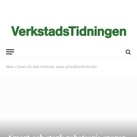
Hem
»
Smart och stark robotserie sparar på koldioxidavtrycket