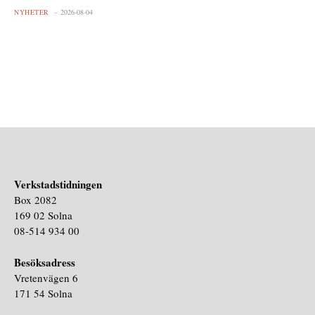
NYHETER
2026-08-04
Verkstadstidningen
Box 2082
169 02 Solna
08-514 934 00
Besöksadress
Vretenvägen 6
171 54 Solna