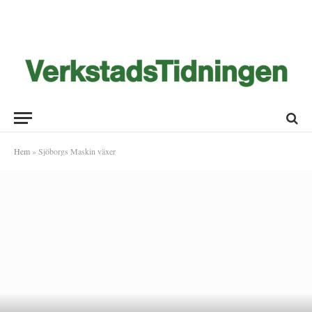
Hem
»
Sjöborgs Maskin växer