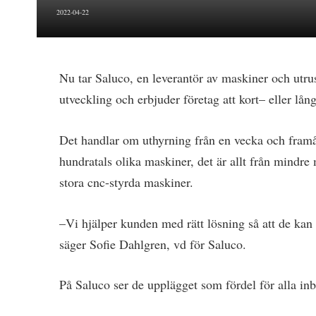
2022-04-22
Nu tar Saluco, en leverantör av maskiner och utrust
utveckling och erbjuder företag att kort– eller lå
Det handlar om uthyrning från en vecka och framå
hundratals olika maskiner, det är allt från mindr
stora cnc-styrda maskiner.
–Vi hjälper kunden med rätt lösning så att de kan 
säger Sofie Dahlgren, vd för Saluco.
På Saluco ser de upplägget som fördel för alla inb