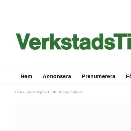
Hem
Annonsera
Prenumerera
F
Hem
»
Saluco erbjuder kunder att hyra maskiner