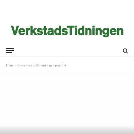
Hem
»
Roger visade Schunks nya produkt