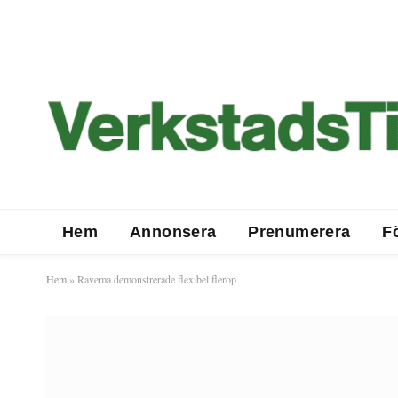
Hem
Annonsera
Prenumerera
F
Hem
»
Ravema demonstrerade flexibel flerop