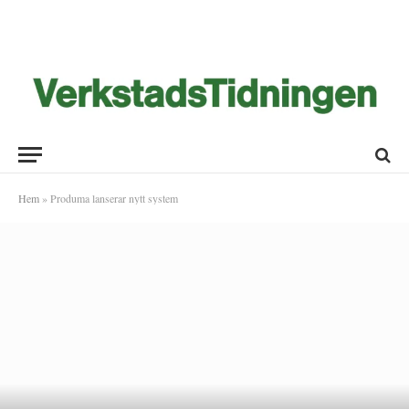
Hem
»
Produma lanserar nytt system