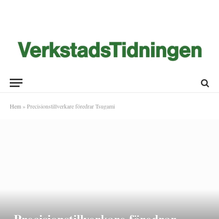
Hem
»
Precisionstillverkare föredrar Tsugami