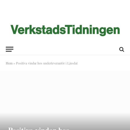
Hem
»
Positiva vindar hos underleverantör i Ljusdal