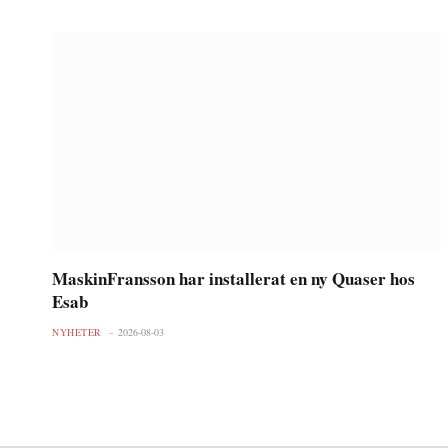
MaskinFransson har installerat en ny Quaser hos
Esab
NYHETER
2026-08-03