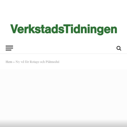
Hem
»
Ny vd för Rotage och Plåtmodul