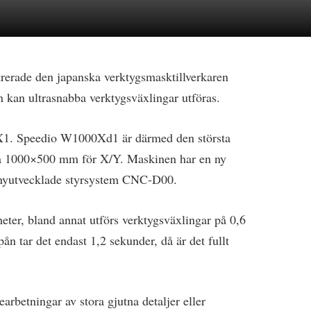
rade den japanska verktygsmasktillverkaren
an ultrasnabba verktygsväxlingar utföras.
X1. Speedio W1000Xd1 är därmed den största
på 1000×500 mm för X/Y. Maskinen har en ny
 nyutvecklade styrsystem CNC-D00.
er, bland annat utförs verktygsväxlingar på 0,6
pån tar det endast 1,2 sekunder, då är det fullt
betningar av stora gjutna detaljer eller