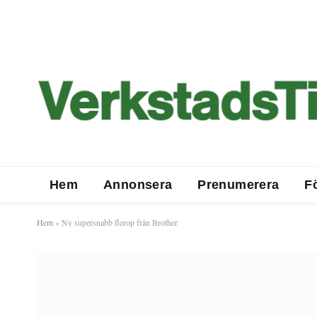
Hem
Annonsera
Prenumerera
F
Hem
»
Ny supersnabb flerop från Brother