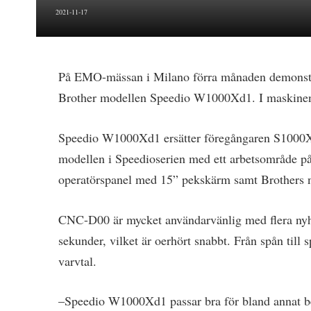
2021-11-17
På EMO-mässan i Milano förra månaden demonstre
Brother modellen Speedio W1000Xd1. I maskinen k
Speedio W1000Xd1 ersätter föregångaren S1000
modellen i Speedioserien med ett arbetsområde 
operatörspanel med 15” pekskärm samt Brothers
CNC-D00 är mycket användarvänlig med flera nyhet
sekunder, vilket är oerhört snabbt. Från spån till s
varvtal.
–Speedio W1000Xd1 passar bra för bland annat bear