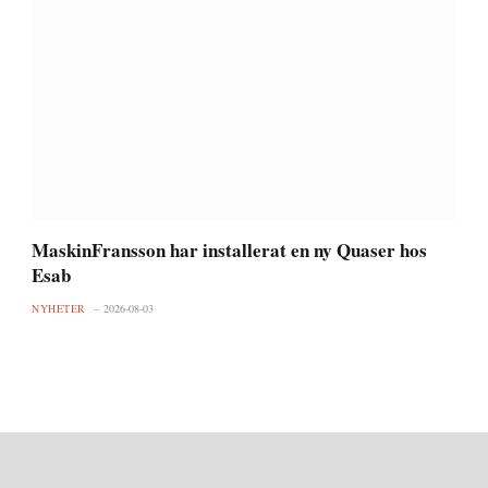
MaskinFransson har installerat en ny Quaser hos
Esab
NYHETER
2026-08-03