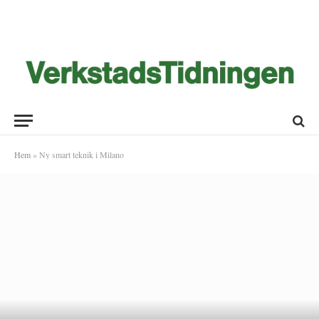
Hem
»
Ny smart teknik i Milano