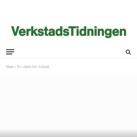
Hem
»
Ny säljare hos Schunk