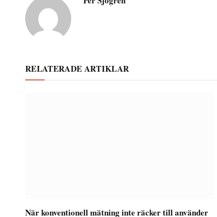
Per Sjögren
RELATERADE ARTIKLAR
När konventionell mätning inte räcker till använder