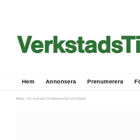
Hem
Annonsera
Prenumerera
F
Hem
»
Ny regional försäljningschef på Schunk