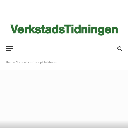
Hem
»
Ny maskinsäljare på Edströms