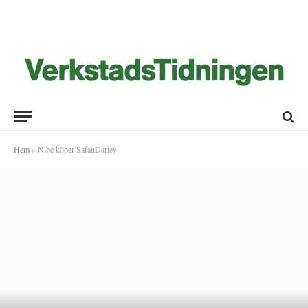
Hem
»
Nibe köper SafanDarley