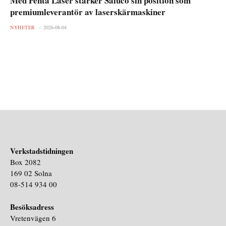
Med Penta Laser stärker Saluco sin position som
premiumleverantör av laserskärmaskiner
NYHETER
2026-08-04
Verkstadstidningen
Box 2082
169 02 Solna
08-514 934 00
Besöksadress
Vretenvägen 6