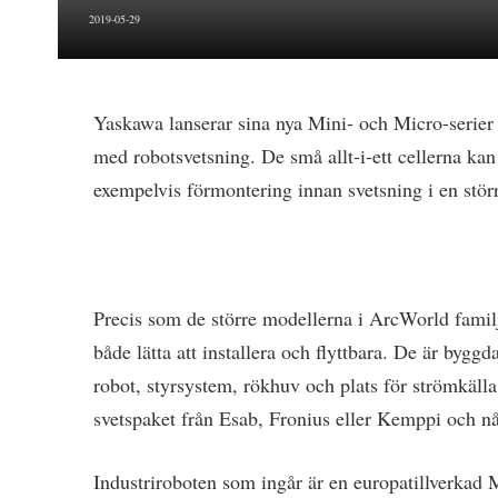
2019-05-29
Yaskawa lanserar sina nya Mini- och Micro-serier 
med robotsvetsning. De små allt-i-ett cellerna kan
exempelvis förmontering innan svetsning i en störr
Precis som de större modellerna i ArcWorld fam
både lätta att installera och flyttbara. De är byg
robot, styrsystem, rökhuv och plats för strömkäl
svetspaket från Esab, Fronius eller Kemppi och nå
Industriroboten som ingår är en europatillverkad