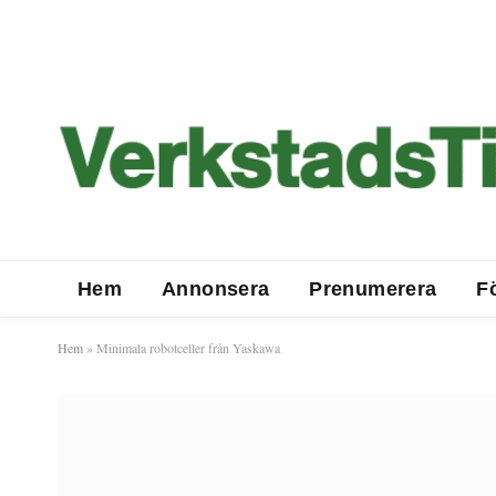
Hem
Annonsera
Prenumerera
F
Hem
»
Minimala robotceller från Yaskawa