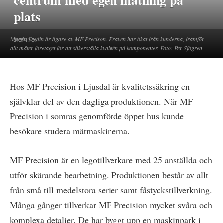
centrum med egen mätning på
plats
Martin Fredin är ägare av MF Precison. Kraven har ökat från kunderna, framför
2025-11-28
allt mäter företaget för att säkerställa kvalitén på komponenter. Foto: Per Sjögren
Hos MF Precision i Ljusdal är kvalitetssäkring en
självklar del av den dagliga produktionen. När MF
Precision i somras genomförde öppet hus kunde
besökare studera mätmaskinerna.
MF Precision är en legotillverkare med 25 anställda och
utför skärande bearbetning. Produktionen består av allt
från små till medelstora serier samt fåstyckstillverkning.
Många gånger tillverkar MF Precision mycket svåra och
komplexa detaljer. De har byggt upp en maskinpark i