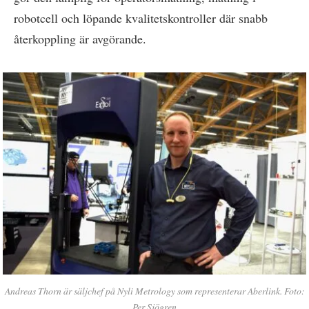
robotcell och löpande kvalitetskontroller där snabb
återkoppling är avgörande.
Andreas Thorn är säljchef på Nyli Metrology som representerar Aberlink. Foto:
Per Sjögren