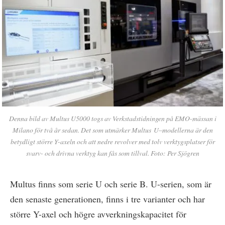
Denna bild av Multus U5000 togs av Verkstadstidningen på EMO-mässan i
Milano för två år sedan. Det som utmärker Multus U–modellerna är den
betydligt större Y-axeln och att nedre revolver med tolv verktygsplatser för
svarv- och drivna verktyg kan fås som tillval. Foto: Per Sjögren
Multus finns som serie U och serie B. U-serien, som är
den senaste generationen, finns i tre varianter och har
större Y-axel och högre avverkningskapacitet för