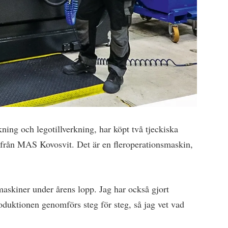
ing och legotillverkning, har köpt två tjeckiska
från MAS Kovosvit. Det är en fleroperationsmaskin,
skiner under årens lopp. Jag har också gjort
oduktionen genomförs steg för steg, så jag vet vad