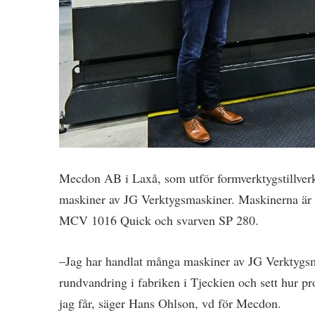
Mecdon AB i Laxå, som utför formverktygstillverkn
maskiner av JG Verktygsmaskiner. Maskinerna är 
MCV 1016 Quick och svarven SP 280.
–Jag har handlat många maskiner av JG Verktygsma
rundvandring i fabriken i Tjeckien och sett hur pr
jag får, säger Hans Ohlson, vd för Mecdon.