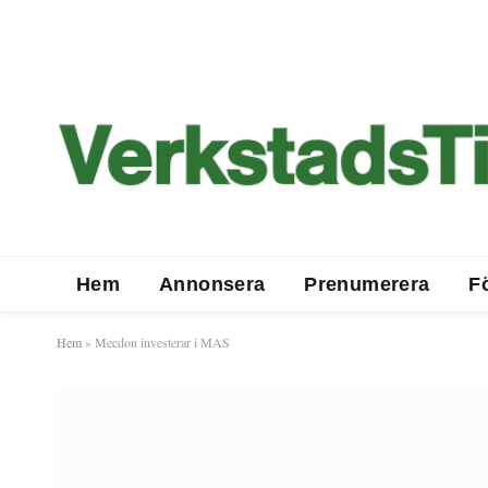
Hem
Annonsera
Prenumerera
F
Hem
»
Mecdon investerar i MAS