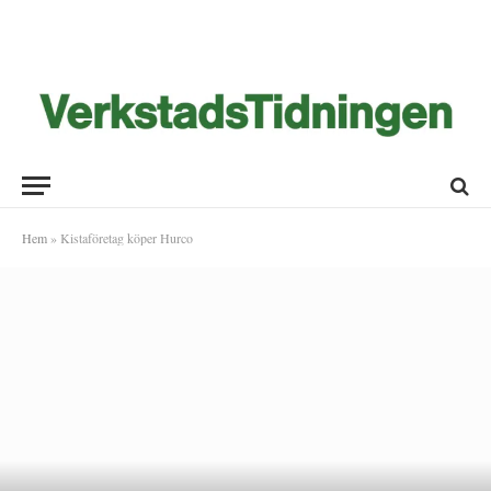
Hem
»
Kistaföretag köper Hurco