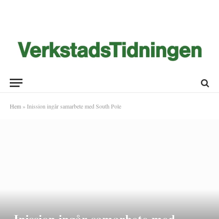
Hem
»
Inission ingår samarbete med South Pole