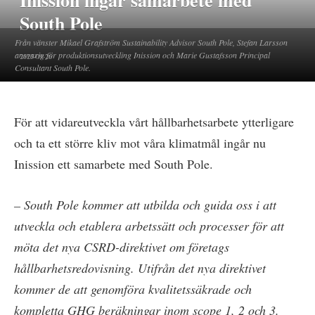
Inission ingår samarbete med
South Pole
Från vänster Mikael Grafström Sustainability Advisor South Pole, Stefan Larsson
ansvarig för produktionsutveckling Inission och Marie Gustafsson Principal
2023-09-26
Consultant South Pole.
För att vidareutveckla vårt hållbarhetsarbete ytterligare
och ta ett större kliv mot våra klimatmål ingår nu
Inission ett samarbete med South Pole.
– South Pole kommer att utbilda och guida oss i att
utveckla och etablera arbetssätt och processer för att
möta det nya CSRD-direktivet om företags
hållbarhetsredovisning.
Utifrån det nya direktivet
kommer de att genomföra kvalitetssäkrade och
kompletta GHG beräkningar inom scope 1, 2 och 3.