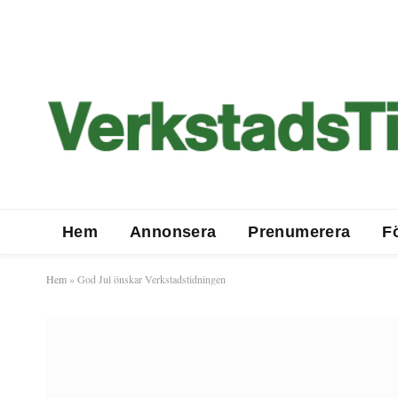
Hem
Annonsera
Prenumerera
F
Hem
»
God Jul önskar Verkstadstidningen