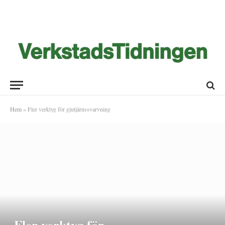
Hem
»
Fler verktyg för gjutjärnssvarvning