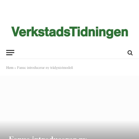
Hem
»
Fanuc introducerar ny trådgnistmodell