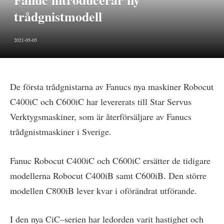
Fanuc introducerar ny
trådgnistmodell
2021-05-05
De första trådgnistarna av Fanucs nya maskiner Robocut
C400iC och C600iC har levererats till Star Servus
Verktygsmaskiner, som är återförsäljare av Fanucs
trådgnistmaskiner i Sverige.
Fanuc Robocut C400iC och C600iC ersätter de tidigare
modellerna Robocut C400iB samt C600iB. Den större
modellen C800iB lever kvar i oförändrat utförande.
I den nya CiC–serien har ledorden varit hastighet och