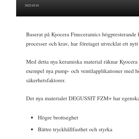
2022-02-01
Baserat på Kyocera Fineceramics högpresterande 
processer och krav, har företaget utvecklat ett ny
Med detta nya keramiska material räknar Kyocera F
exempel nya pump- och ventilapplikationer med h
säkerhetsfaktorer.
Det nya materialet DEGUSSIT FZM+ har egenska
Högre brottseghet
Bättre tryckhållfasthet och styrka