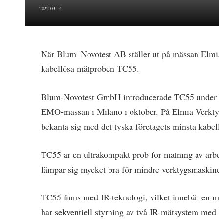
2022-03-14
När Blum–Novotest AB ställer ut på mässan Elmi
kabellösa mätproben TC55.
Blum-Novotest GmbH introducerade TC55 under för
EMO-mässan i Milano i oktober. På Elmia Verkty
bekanta sig med det tyska företagets minsta kabel
TC55 är en ultrakompakt prob för mätning av arbe
lämpar sig mycket bra för mindre verktygsmaskiner 
TC55 finns med IR-teknologi, vilket innebär en my
har sekventiell styrning av två IR-mätsystem med