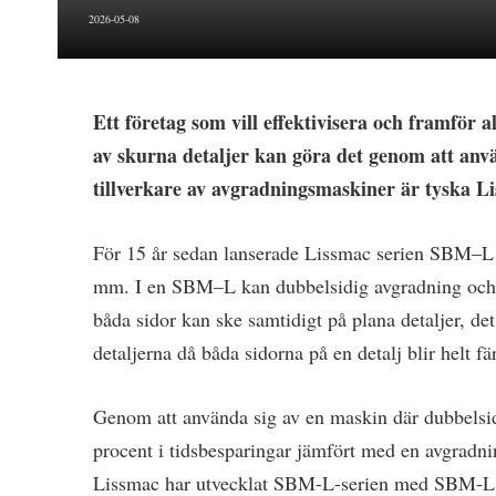
2026-05-08
Ett företag som vill effektivisera och framför a
av skurna detaljer kan göra det genom att anv
tillverkare av avgradningsmaskiner är tyska 
För 15 år sedan lanserade Lissmac serien SBM–L s
mm. I en SBM–L kan dubbelsidig avgradning och k
båda sidor kan ske samtidigt på plana detaljer, de
detaljerna då båda sidorna på en detalj blir helt f
Genom att använda sig av en maskin där dubbelsid
procent i tidsbesparingar jämfört med en avgradn
Lissmac har utvecklat SBM-L-serien med SBM-L evo