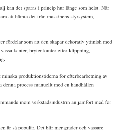
alj kan det sparas i princip hur länge som helst. När
bara att hämta det från maskinens styrsystem,
.
 fördelar som att den skapar dekorativ ytfinish med
assa kanter, bryter kanter efter klippning,
ng.
 minska produktionstiderna för efterbearbetning av
föra denna process manuellt med en handhållen
ommande inom verkstadsindustrin än jämfört med för
en är så populär. Det blir mer grader och vassare