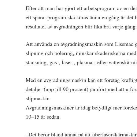
Efter att man har gjort ett arbetsprogram av en det
ett sparat program ska köras ännu en gång är det 
resultatet av avgradningen blir lika bra varje gång
Att använda en avgradningsmaskin som Lissmac ger
slipning och polering, minskar skaderiskerna med v
stansning, gas-, laser-, plasma-, eller vattenskärni
Med en avgradningsmaskin kan ett företag kraftigt
detaljer (upp till 90 procent) jämfört med att ut
slipmaskin.
Avgradningsmaskiner är idag betydligt mer förek
10–15 år sedan.
–Det beror bland annat på att fiberlaserskärmaskin