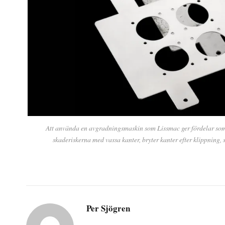
Att använda en avgradningsmaskin som Lissmac ger fördelar som 
skaderiskerna med vassa kanter, bryter kanter efter klippning, 
Per Sjögren