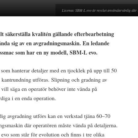
Lissmac SBM-L evo är mycket användarvänlig där en
llt säkerställa kvalitén gällande efterbearbetning
ända sig av en avgradningsmaskin. En ledande
Lissmac som har en ny modell, SBM-L evo.
om hanterar detaljer med en tjocklek på upp till 50
antrundning utföras. Slipning och gradning av
t vill säga en operatör behöver inte vända på
ärdiga i en enda operation.
ig avgradning utförs kan en verkstad tjäna 60–70
ingsmaskin där operatören måste vända på detaljerna.
 som står för evolution och finns i tre olika