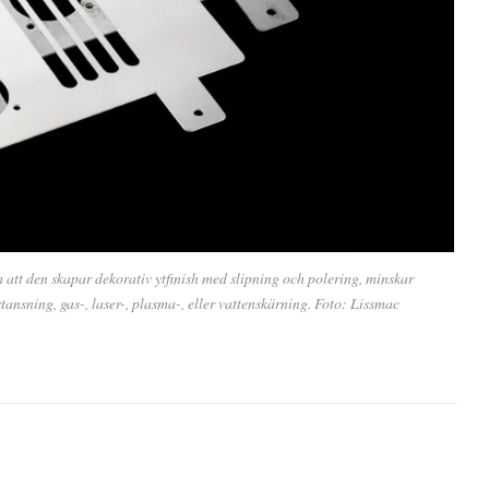
att den skapar dekorativ ytfinish med slipning och polering, minskar
stansning, gas-, laser-, plasma-, eller vattenskärning. Foto: Lissmac