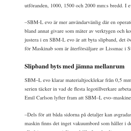
utföranden, 1000, 1500 och 2000 mm:s bredd. I ev
–SBM-L evo är mer användarvänlig där en operatör
bland annat givare som mäter av verktygen och ko
justera i en SBM-L evo är att byta slipband, det ö
för Maskinab som är återförsäljare av Lissmac i S
Slipband byts med jämna mellanrum
SBM–L evo klarar materialtjocklekar från 0,5 mm
serien täcker in vad de flesta legotillverkare arbet
Emil Carlson lyfter fram att SBM–L evo–maskiner
–Dels för att båda sidorna på detaljer kan avgrada
maskin finns det inget vakuumbord som håller i det