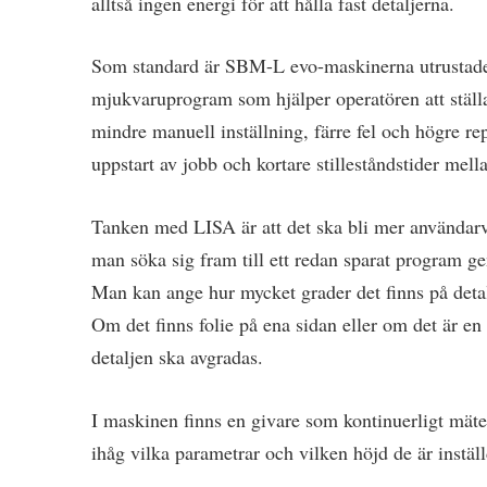
alltså ingen energi för att hålla fast detaljerna.
Som standard är SBM-L evo-maskinerna utrustade 
mjukvaruprogram som hjälper operatören att ställ
mindre manuell inställning, färre fel och högre r
uppstart av jobb och kortare stilleståndstider mella
Tanken med LISA är att det ska bli mer använda
man söka sig fram till ett redan sparat program ge
Man kan ange hur mycket grader det finns på deta
Om det finns folie på ena sidan eller om det är en 
detaljen ska avgradas.
I maskinen finns en givare som kontinuerligt mä
ihåg vilka parametrar och vilken höjd de är instäl