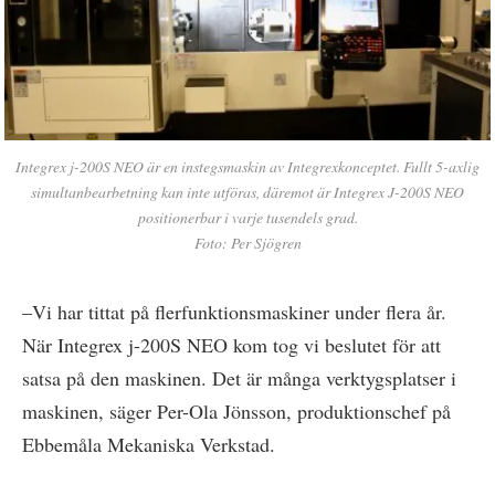
Integrex j-200S NEO är en instegsmaskin av Integrexkonceptet. Fullt 5-axlig
simultanbearbetning kan inte utföras, däremot är Integrex J-200S NEO
positionerbar i varje tusendels grad.
Foto: Per Sjögren
–Vi har tittat på flerfunktionsmaskiner under flera år.
När Integrex j-200S NEO kom tog vi beslutet för att
satsa på den maskinen. Det är många verktygsplatser i
maskinen, säger Per-Ola Jönsson, produktionschef på
Ebbemåla Mekaniska Verkstad.